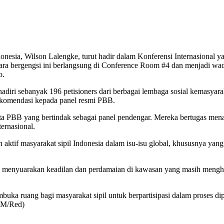
esia, Wilson Lalengke, turut hadir dalam Konferensi Internasional 
ra bergengsi ini berlangsung di Conference Room #4 dan menjadi wad
o.
iri sebanyak 196 petisioners dari berbagai lembaga sosial kemasyaraka
ekomendasi kepada panel resmi PBB.
gota PBB yang bertindak sebagai panel pendengar. Mereka bertugas men
ernasional.
tif masyarakat sipil Indonesia dalam isu-isu global, khususnya yang 
ntuk menyuarakan keadilan dan perdamaian di kawasan yang masih mengha
a ruang bagi masyarakat sipil untuk berpartisipasi dalam proses diplo
TIM/Red)