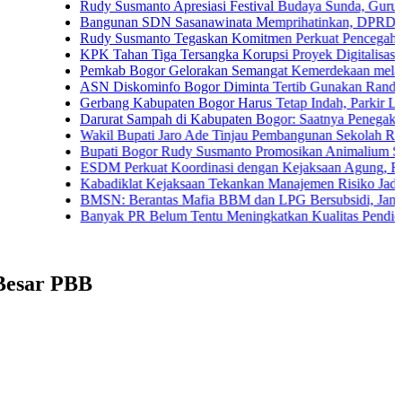
Rudy Susmanto Apresiasi Festival Budaya Sunda, Guru PAUD Ja
Bangunan SDN Sasanawinata Memprihatinkan, DPRD Bogor Tunt
Rudy Susmanto Tegaskan Komitmen Perkuat Pencegahan Korups
KPK Tahan Tiga Tersangka Korupsi Proyek Digitalisasi SPBU Pe
Pemkab Bogor Gelorakan Semangat Kemerdekaan melalui Pemba
ASN Diskominfo Bogor Diminta Tertib Gunakan Randis
Gerbang Kabupaten Bogor Harus Tetap Indah, Parkir Liar dan PK
Darurat Sampah di Kabupaten Bogor: Saatnya Penegakan Aturan
Wakil Bupati Jaro Ade Tinjau Pembangunan Sekolah Rakyat di Ja
Bupati Bogor Rudy Susmanto Promosikan Animalium Sebagai Des
ESDM Perkuat Koordinasi dengan Kejaksaan Agung, Fokus Pen
Kabadiklat Kejaksaan Tekankan Manajemen Risiko Jadi Budaya 
BMSN: Berantas Mafia BBM dan LPG Bersubsidi, Jangan Tebang
Banyak PR Belum Tentu Meningkatkan Kualitas Pendidikan
 Besar PBB