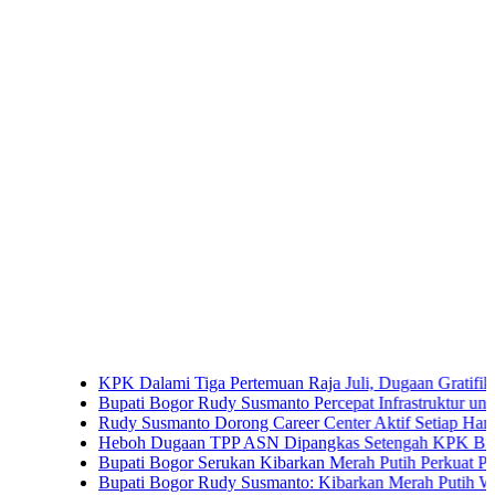
KPK Dalami Tiga Pertemuan Raja Juli, Dugaan Gratifikasi Kuan
Bupati Bogor Rudy Susmanto Percepat Infrastruktur untuk Dongkr
Rudy Susmanto Dorong Career Center Aktif Setiap Hari Perluas 
Heboh Dugaan TPP ASN Dipangkas Setengah KPK Bidik Bupati
Bupati Bogor Serukan Kibarkan Merah Putih Perkuat Persatuan
Bupati Bogor Rudy Susmanto: Kibarkan Merah Putih Wujud Cint