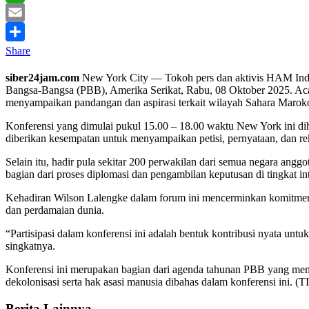
WhatsApp
Email
Share
siber24jam.com
New York City — Tokoh pers dan aktivis HAM Indon
Bangsa-Bangsa (PBB), Amerika Serikat, Rabu, 08 Oktober 2025. Aca
menyampaikan pandangan dan aspirasi terkait wilayah Sahara Marok
Konferensi yang dimulai pukul 15.00 – 18.00 waktu New York ini dihad
diberikan kesempatan untuk menyampaikan petisi, pernyataan, dan r
Selain itu, hadir pula sekitar 200 perwakilan dari semua negara ang
bagian dari proses diplomasi dan pengambilan keputusan di tingkat int
Kehadiran Wilson Lalengke dalam forum ini mencerminkan komitmen ak
dan perdamaian dunia.
“Partisipasi dalam konferensi ini adalah bentuk kontribusi nyata u
singkatnya.
Konferensi ini merupakan bagian dari agenda tahunan PBB yang membuk
dekolonisasi serta hak asasi manusia dibahas dalam konferensi ini. (
Berita Lainnya