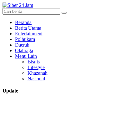
Beranda
Berita Utama
Entertainment
Polhukam
Daerah
Olahraga
Menu Lain
Bisnis
Lifestyle
Khazanah
Nasional
Update