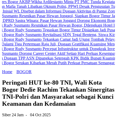
r AKBP Wikha Ardilestanto Minta PT PMC Tunda Kegiatan Demi Ceg
Tanah Libatkan Oknum Polisi, PPWI Desak Pengusutan Tuntas Kasus
WL Disebut dalam Informasi Dugaan Aktivitas di Pantai Zore, Bea Cu
 Resmikan Pasar Hewan Jonggol, Siapkan Bogor Timur Jadi Pusat 
astra Winara: Pasar Hewan Jonggol Dorong Ekonomi Bogor Timur
usmanto Resmikan Pasar Hewan Bogor, Dilengkapi Hotel Hewan dan 
Rudy Susmanto Tegaskan Bogor Timur Disiapkan Jadi Pusat Pertumb
Rudy Susmanto Revitalisasi SDN Tegal Benteng, Siswa Kini Belajar
Rudy Susmanto Tekankan Camat Jadi Ujung Tombak Pelayanan Masya
ga Pertemuan Raja Juli, Dugaan Gratifikasi Kuansing Menguat
Rudy Susmanto Percepat Infrastruktur untuk Dongkrak Investasi
 Dorong Career Center Aktif Setiap Hari Perluas Kesempatan Kerja
 TPP ASN Dipangkas Setengah KPK Bidik Bupati Kuansing
Serukan Kibarkan Merah Putih Perkuat Persatuan Semangat Kemerde
Home
BOGOR
Peringati HUT ke-80 TNI, Wali Kota
Bogor Dedie Rachim Tekankan Sinergitas
TNI-Polri dan Masyarakat sebagai Kunci
Keamanan dan Kedamaian
Siber 24 Jam
-
04 Oct 2025