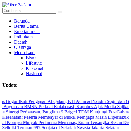
Beranda
Berita Utama
Entertainment
Polhukam
Daerah
Olahraga
Menu Lain
Bisnis
Lifestyle
Khazanah
Nasional
Update
 Ikuti Pengajian Al Qalam, KH Achmad Yaudin Sogir dan Gus Sholeh B
dan BMSN Perkuat Kolaborasi, Kapolres Ajak Media Sajikan Informas
gi Perbatasan, Panglima 9 Briged TDM Kunjungi Pos Gabma Temajuk 
n: Peserta Membayar di Muka, Mengapa Masih Diperlakukan Berbed
si Minyak Pertamina Memanas, Enam Tersangka Resmi Diseret ke Me
i Temuan 995 Senjata di Sekolah Swasta Jakarta Selatan