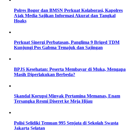
Polres Bogor dan BMSN Perkuat Kolaborasi, Kapolres
Ajak Media Sajikan Informasi Akurat dan Tangkal
Hoaks
Perkuat Sinergi Perbatasan, Panglima 9 Briged TDM
Kunjungi Pos Gabma Temajuk dan Sajingan
BPJS Kesehatan: Peserta Membayar di Muka, Mengapa
Masih Diperlakukan Berbeda?
Skandal Korupsi Minyak Pertamina Memanas, Enam
Tersangka Resmi Diseret ke Meja Hijau
Polisi Selidiki Temuan 995 Senjata di Sekolah Swasta
Jakarta Selatan