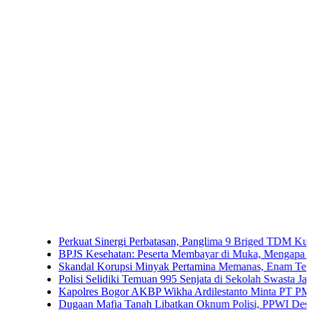
Perkuat Sinergi Perbatasan, Panglima 9 Briged TDM Kunjungi P
BPJS Kesehatan: Peserta Membayar di Muka, Mengapa Masih Di
Skandal Korupsi Minyak Pertamina Memanas, Enam Tersangka Re
Polisi Selidiki Temuan 995 Senjata di Sekolah Swasta Jakarta Sela
Kapolres Bogor AKBP Wikha Ardilestanto Minta PT PMC Tunda 
Dugaan Mafia Tanah Libatkan Oknum Polisi, PPWI Desak Pengus