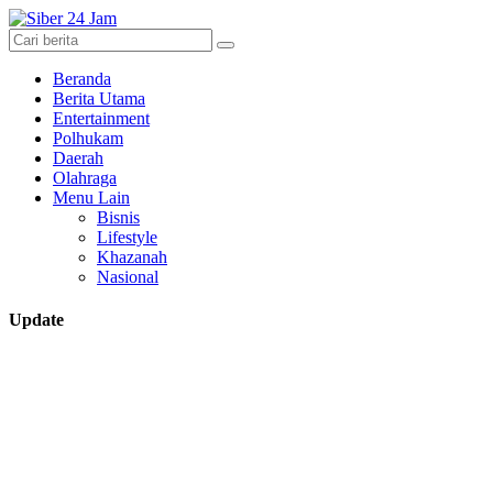
Beranda
Berita Utama
Entertainment
Polhukam
Daerah
Olahraga
Menu Lain
Bisnis
Lifestyle
Khazanah
Nasional
Update