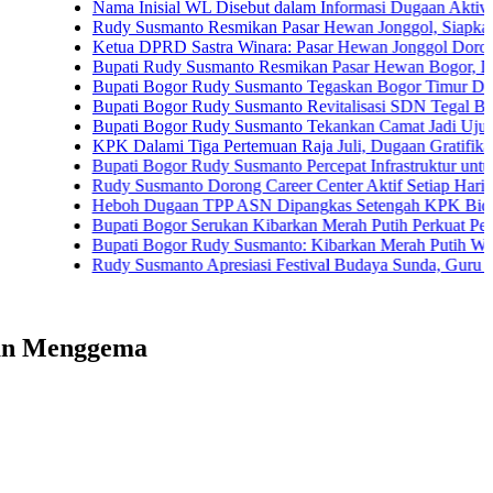
Nama Inisial WL Disebut dalam Informasi Dugaan Aktivitas di Pa
Rudy Susmanto Resmikan Pasar Hewan Jonggol, Siapkan Bogor T
Ketua DPRD Sastra Winara: Pasar Hewan Jonggol Dorong Ekon
Bupati Rudy Susmanto Resmikan Pasar Hewan Bogor, Dilengkapi
Bupati Bogor Rudy Susmanto Tegaskan Bogor Timur Disiapkan J
Bupati Bogor Rudy Susmanto Revitalisasi SDN Tegal Benteng, S
Bupati Bogor Rudy Susmanto Tekankan Camat Jadi Ujung Tomba
KPK Dalami Tiga Pertemuan Raja Juli, Dugaan Gratifikasi Kuans
Bupati Bogor Rudy Susmanto Percepat Infrastruktur untuk Dongkr
Rudy Susmanto Dorong Career Center Aktif Setiap Hari Perluas 
Heboh Dugaan TPP ASN Dipangkas Setengah KPK Bidik Bupati
Bupati Bogor Serukan Kibarkan Merah Putih Perkuat Persatuan
Bupati Bogor Rudy Susmanto: Kibarkan Merah Putih Wujud Cinta
Rudy Susmanto Apresiasi Festival Budaya Sunda, Guru PAUD Jad
aan Menggema