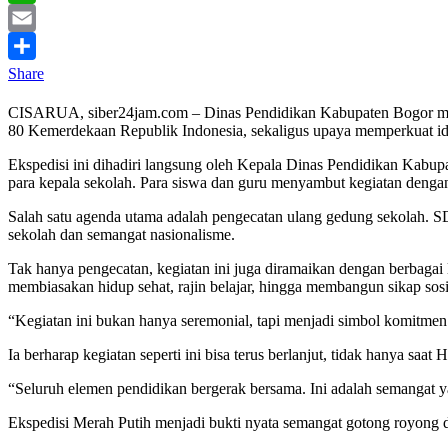
WhatsApp
Email
Share
CISARUA, siber24jam.com – Dinas Pendidikan Kabupaten Bogor meng
80 Kemerdekaan Republik Indonesia, sekaligus upaya memperkuat iden
Ekspedisi ini dihadiri langsung oleh Kepala Dinas Pendidikan Kabup
para kepala sekolah. Para siswa dan guru menyambut kegiatan denga
Salah satu agenda utama adalah pengecatan ulang gedung sekolah. S
sekolah dan semangat nasionalisme.
Tak hanya pengecatan, kegiatan ini juga diramaikan dengan berbagai
membiasakan hidup sehat, rajin belajar, hingga membangun sikap sosi
“Kegiatan ini bukan hanya seremonial, tapi menjadi simbol komitmen 
Ia berharap kegiatan seperti ini bisa terus berlanjut, tidak hanya s
“Seluruh elemen pendidikan bergerak bersama. Ini adalah semangat y
Ekspedisi Merah Putih menjadi bukti nyata semangat gotong royong 