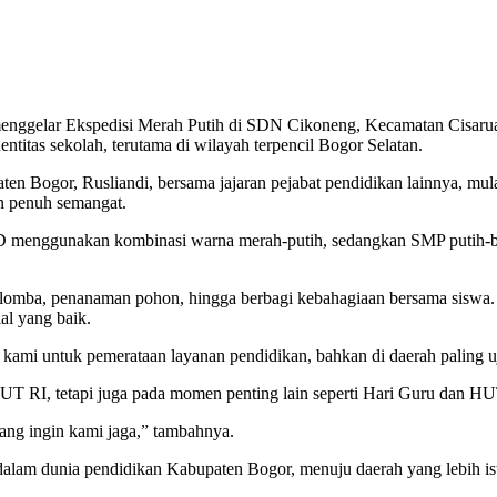
gelar Ekspedisi Merah Putih di SDN Cikoneng, Kecamatan Cisarua, R
titas sekolah, terutama di wilayah terpencil Bogor Selatan.
aten Bogor, Rusliandi, bersama jajaran pejabat pendidikan lainnya, 
n penuh semangat.
D menggunakan kombinasi warna merah-putih, sedangkan SMP putih-bir
 lomba, penanaman pohon, hingga berbagi kebahagiaan bersama siswa. 
al yang baik.
kami untuk pemerataan layanan pendidikan, bahkan di daerah paling uj
aat HUT RI, tetapi juga pada momen penting lain seperti Hari Guru dan 
ang ingin kami jaga,” tambahnya.
dalam dunia pendidikan Kabupaten Bogor, menuju daerah yang lebih i