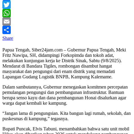
Facebook
Twitter
WhatsApp
Email
Share
Papua Tengah, Siber24jam.com – Gubernur Papua Tengah, Meki
Fritz Nawipa, SH, didampingi Forkopimda dan tokoh adat,
melakukan kunjungan kerja ke Distrik Sinak, Sabtu (9/8/2025).
Mendarat di Bandara Tigiles, rombongan disambut hangat
masyarakat dan pengungsi dari enam distrik yang memadati
Lapangan Gudang Logistik BNPB, Kampung Kalemame.
Dalam sambutannya, Gubernur menegaskan komitmen percepatan
pemulangan pengungsi dan pembangunan infrastruktur. Bantuan
berupa senso kayu dan dana pembangunan Honai disalurkan agar
warga dapat kembali ke kampung.
“Jangan lama di pengungsian. Kita bangun lagi rumah, sekolah, dan
puskesmas di kampung,” tegasnya.
Bupati Puncak, Elvis Tabuni, menambahkan bahwa satu unit mobil