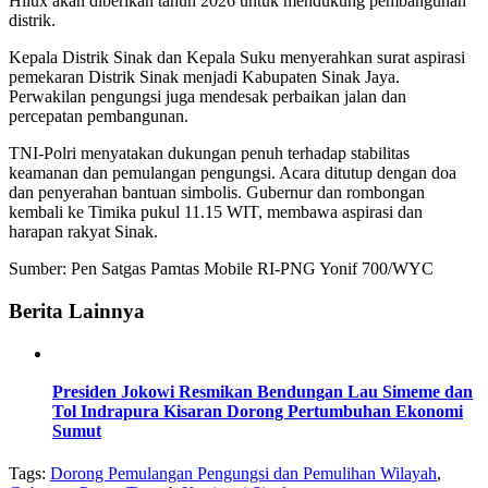
Hilux akan diberikan tahun 2026 untuk mendukung pembangunan
distrik.
Kepala Distrik Sinak dan Kepala Suku menyerahkan surat aspirasi
pemekaran Distrik Sinak menjadi Kabupaten Sinak Jaya.
Perwakilan pengungsi juga mendesak perbaikan jalan dan
percepatan pembangunan.
TNI-Polri menyatakan dukungan penuh terhadap stabilitas
keamanan dan pemulangan pengungsi. Acara ditutup dengan doa
dan penyerahan bantuan simbolis. Gubernur dan rombongan
kembali ke Timika pukul 11.15 WIT, membawa aspirasi dan
harapan rakyat Sinak.
Sumber: Pen Satgas Pamtas Mobile RI-PNG Yonif 700/WYC
Berita Lainnya
Presiden Jokowi Resmikan Bendungan Lau Simeme dan
Tol Indrapura Kisaran Dorong Pertumbuhan Ekonomi
Sumut
Tags:
Dorong Pemulangan Pengungsi dan Pemulihan Wilayah
,