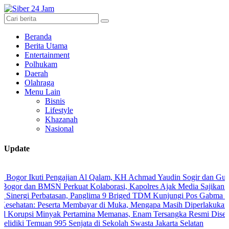
Beranda
Berita Utama
Entertainment
Polhukam
Daerah
Olahraga
Menu Lain
Bisnis
Lifestyle
Khazanah
Nasional
Update
Ikuti Pengajian Al Qalam, KH Achmad Yaudin Sogir dan Gus Sholeh Ber
n BMSN Perkuat Kolaborasi, Kapolres Ajak Media Sajikan Informasi
i Perbatasan, Panglima 9 Briged TDM Kunjungi Pos Gabma Temajuk da
: Peserta Membayar di Muka, Mengapa Masih Diperlakukan Berbeda?
i Minyak Pertamina Memanas, Enam Tersangka Resmi Diseret ke Meja
Temuan 995 Senjata di Sekolah Swasta Jakarta Selatan