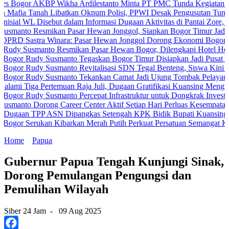
 AKBP Wikha Ardilestanto Minta PT PMC Tunda Kegiatan Demi Cega
anah Libatkan Oknum Polisi, PPWI Desak Pengusutan Tuntas Kasus 
 Disebut dalam Informasi Dugaan Aktivitas di Pantai Zore, Bea Cuka
Resmikan Pasar Hewan Jonggol, Siapkan Bogor Timur Jadi Pusat Pe
tra Winara: Pasar Hewan Jonggol Dorong Ekonomi Bogor Timur
smanto Resmikan Pasar Hewan Bogor, Dilengkapi Hotel Hewan dan Fa
udy Susmanto Tegaskan Bogor Timur Disiapkan Jadi Pusat Pertumbu
udy Susmanto Revitalisasi SDN Tegal Benteng, Siswa Kini Belajar 
udy Susmanto Tekankan Camat Jadi Ujung Tombak Pelayanan Masyar
a Pertemuan Raja Juli, Dugaan Gratifikasi Kuansing Menguat
dy Susmanto Percepat Infrastruktur untuk Dongkrak Investasi
orong Career Center Aktif Setiap Hari Perluas Kesempatan Kerja
TPP ASN Dipangkas Setengah KPK Bidik Bupati Kuansing
erukan Kibarkan Merah Putih Perkuat Persatuan Semangat Kemerdek
Home
Papua
Gubernur Papua Tengah Kunjungi Sinak,
Dorong Pemulangan Pengungsi dan
Pemulihan Wilayah
Siber 24 Jam
-
09 Aug 2025