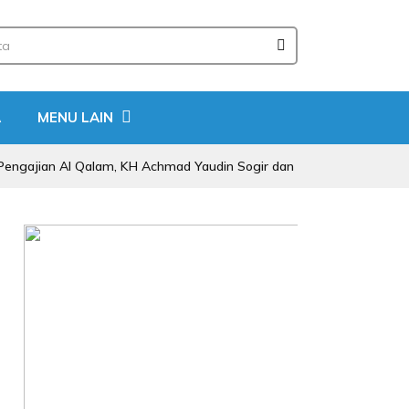
A
MENU LAIN
an Al Qalam, KH Achmad Yaudin Sogir dan Gus Sholeh Beri Pesan Spiri