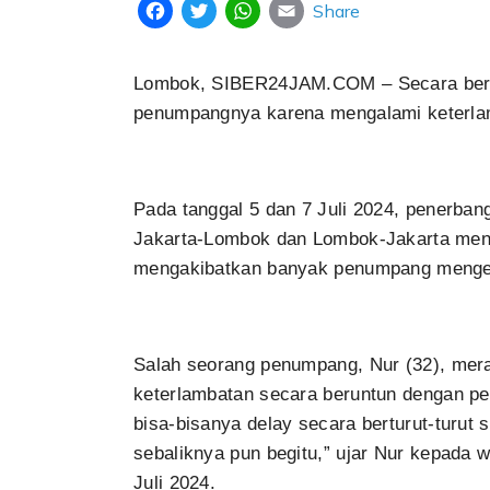
Share
Facebook
Twitter
WhatsApp
Email
Lombok, SIBER24JAM.COM – Secara berun
penumpangnya karena mengalami keterlam
Pada tanggal 5 dan 7 Juli 2024, penerban
Jakarta-Lombok dan Lombok-Jakarta menga
mengakibatkan banyak penumpang menge
Salah seorang penumpang, Nur (32), mer
keterlambatan secara beruntun dengan pe
bisa-bisanya delay secara berturut-turut 
sebaliknya pun begitu,” ujar Nur kepada 
Juli 2024.