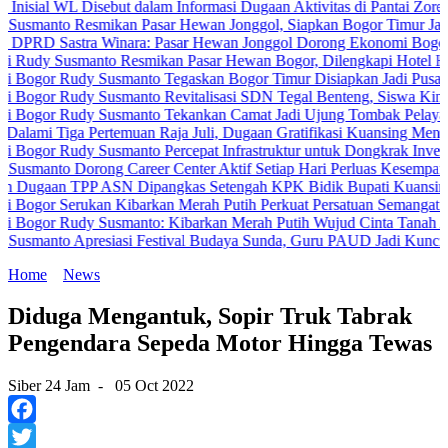
L Disebut dalam Informasi Dugaan Aktivitas di Pantai Zore, Bea Cuk
Resmikan Pasar Hewan Jonggol, Siapkan Bogor Timur Jadi Pusat P
stra Winara: Pasar Hewan Jonggol Dorong Ekonomi Bogor Timur
smanto Resmikan Pasar Hewan Bogor, Dilengkapi Hotel Hewan dan F
udy Susmanto Tegaskan Bogor Timur Disiapkan Jadi Pusat Pertumbu
udy Susmanto Revitalisasi SDN Tegal Benteng, Siswa Kini Belajar 
udy Susmanto Tekankan Camat Jadi Ujung Tombak Pelayanan Masyar
a Pertemuan Raja Juli, Dugaan Gratifikasi Kuansing Menguat
dy Susmanto Percepat Infrastruktur untuk Dongkrak Investasi
Dorong Career Center Aktif Setiap Hari Perluas Kesempatan Kerja
TPP ASN Dipangkas Setengah KPK Bidik Bupati Kuansing
erukan Kibarkan Merah Putih Perkuat Persatuan Semangat Kemerdek
udy Susmanto: Kibarkan Merah Putih Wujud Cinta Tanah Air
Apresiasi Festival Budaya Sunda, Guru PAUD Jadi Kunci Pendidikan
Home
News
Diduga Mengantuk, Sopir Truk Tabrak
Pengendara Sepeda Motor Hingga Tewas
Siber 24 Jam
-
05 Oct 2022
Facebook