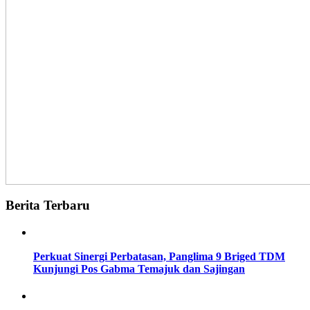
Berita Terbaru
Perkuat Sinergi Perbatasan, Panglima 9 Briged TDM
Kunjungi Pos Gabma Temajuk dan Sajingan