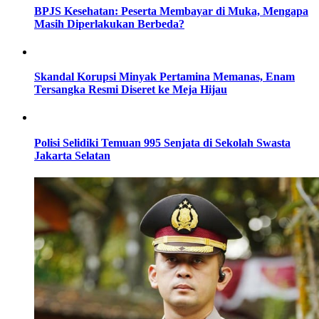
BPJS Kesehatan: Peserta Membayar di Muka, Mengapa
Masih Diperlakukan Berbeda?
Skandal Korupsi Minyak Pertamina Memanas, Enam
Tersangka Resmi Diseret ke Meja Hijau
Polisi Selidiki Temuan 995 Senjata di Sekolah Swasta
Jakarta Selatan