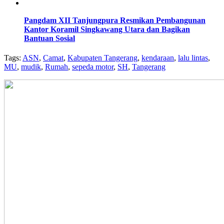
Pangdam XII Tanjungpura Resmikan Pembangunan
Kantor Koramil Singkawang Utara dan Bagikan
Bantuan Sosial
Tags:
ASN
,
Camat
,
Kabupaten Tangerang
,
kendaraan
,
lalu lintas
,
MU
,
mudik
,
Rumah
,
sepeda motor
,
SH
,
Tangerang