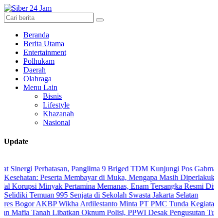
Beranda
Berita Utama
Entertainment
Polhukam
Daerah
Olahraga
Menu Lain
Bisnis
Lifestyle
Khazanah
Nasional
Update
i Perbatasan, Panglima 9 Briged TDM Kunjungi Pos Gabma Temajuk d
: Peserta Membayar di Muka, Mengapa Masih Diperlakukan Berbeda
i Minyak Pertamina Memanas, Enam Tersangka Resmi Diseret ke Mej
 Temuan 995 Senjata di Sekolah Swasta Jakarta Selatan
 AKBP Wikha Ardilestanto Minta PT PMC Tunda Kegiatan Demi Cega
anah Libatkan Oknum Polisi, PPWI Desak Pengusutan Tuntas Kasus 