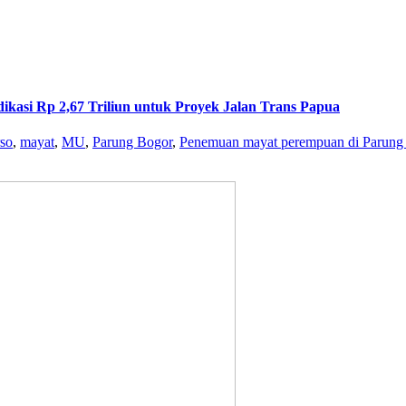
ikasi Rp 2,67 Triliun untuk Proyek Jalan Trans Papua
so
,
mayat
,
MU
,
Parung Bogor
,
Penemuan mayat perempuan di Parung