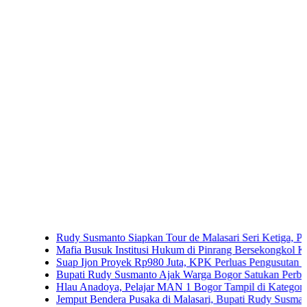
Rudy Susmanto Siapkan Tour de Malasari Seri Ketiga, Pariwisata 
Mafia Busuk Institusi Hukum di Pinrang Bersekongkol Kriminalis
Suap Ijon Proyek Rp980 Juta, KPK Perluas Pengusutan di Bengku
Bupati Rudy Susmanto Ajak Warga Bogor Satukan Perbedaan
Hlau Anadoya, Pelajar MAN 1 Bogor Tampil di Kategori Umum Pi
Jemput Bendera Pusaka di Malasari, Bupati Rudy Susmanto Ajak 