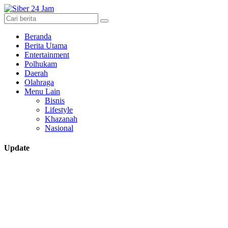
Beranda
Berita Utama
Entertainment
Polhukam
Daerah
Olahraga
Menu Lain
Bisnis
Lifestyle
Khazanah
Nasional
Update