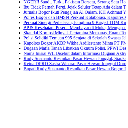
NGERI! Saudi, Turki, Pakistan Bersatu, Serang Satu Hadapi Tiga
Ibu Tidak Pernah Pergi, Jejak Seluler Tetap Ada dalam Tubuh Ana
Jurnalis Bogor Ikuti Pengajian Al Qalam, KH Achmad Yaudin Sogir
Polres Bogor dan BMSN Perkuat Kolaborasi, Kapolres Ajak Media
Perkuat Sinergi Perbatasan, Panglima 9 Briged TDM Kunjungi P
BPJS Kesehatan: Peserta Membayar di Muka, Mengapa Masih Dip
Skandal Korupsi Minyak Pertamina Memanas, Enam Tersangka Res
Polisi Selidiki Temuan 995 Senjata di Sekolah Swasta Jakarta Sela
Kapolres Bogor AKBP Wikha Ardilestanto Minta PT PMC Tunda 
Dugaan Mafia Tanah Libatkan Oknum Polisi, PPWI Desak Pengus
Nama Inisial WL Disebut dalam Informasi Dugaan Aktivitas di Pa
Rudy Susmanto Resmikan Pasar Hewan Jonggol, Siapkan Bogor T
Ketua DPRD Sastra Winara: Pasar Hewan Jonggol Dorong Ekono
Bupati Rudy Susmanto Resmikan Pasar Hewan Bogor, Dilengkapi 