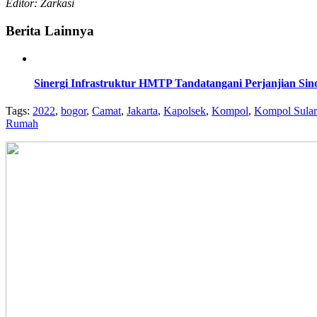
Editor: Zarkasi
Berita Lainnya
Sinergi Infrastruktur HMTP Tandatangani Perjanjian Sind
Tags:
2022
,
bogor
,
Camat
,
Jakarta
,
Kapolsek
,
Kompol
,
Kompol Sular
Rumah