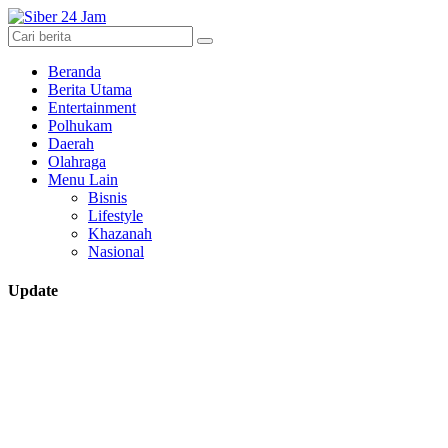
Beranda
Berita Utama
Entertainment
Polhukam
Daerah
Olahraga
Menu Lain
Bisnis
Lifestyle
Khazanah
Nasional
Update