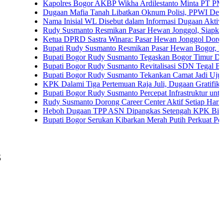
Kapolres Bogor AKBP Wikha Ardilestanto Minta PT PMC Tunda 
Dugaan Mafia Tanah Libatkan Oknum Polisi, PPWI Desak Pengus
Nama Inisial WL Disebut dalam Informasi Dugaan Aktivitas di Pa
Rudy Susmanto Resmikan Pasar Hewan Jonggol, Siapkan Bogor T
Ketua DPRD Sastra Winara: Pasar Hewan Jonggol Dorong Ekon
Bupati Rudy Susmanto Resmikan Pasar Hewan Bogor, Dilengkapi
Bupati Bogor Rudy Susmanto Tegaskan Bogor Timur Disiapkan J
Bupati Bogor Rudy Susmanto Revitalisasi SDN Tegal Benteng, S
Bupati Bogor Rudy Susmanto Tekankan Camat Jadi Ujung Tomba
KPK Dalami Tiga Pertemuan Raja Juli, Dugaan Gratifikasi Kuans
Bupati Bogor Rudy Susmanto Percepat Infrastruktur untuk Dongkr
Rudy Susmanto Dorong Career Center Aktif Setiap Hari Perluas 
Heboh Dugaan TPP ASN Dipangkas Setengah KPK Bidik Bupati
Bupati Bogor Serukan Kibarkan Merah Putih Perkuat Persatuan
3