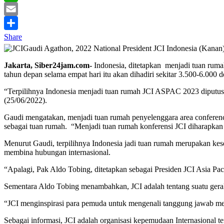
WhatsApp
Email
Share
Gaudi Agathon, 2022 National President JCI Indonesia (Kanan)
Jakarta, Siber24jam.com-
Indonesia, ditetapkan menjadi tuan ruma
tahun depan selama empat hari itu akan dihadiri sekitar 3.500-6.000 de
“Terpilihnya Indonesia menjadi tuan rumah JCI ASPAC 2023 diputusk
(25/06/2022).
Gaudi mengatakan, menjadi tuan rumah penyelenggara area conferenc
sebagai tuan rumah. “Menjadi tuan rumah konferensi JCI diharapka
Menurut Gaudi, terpilihnya Indonesia jadi tuan rumah merupakan k
membina hubungan internasional.
“Apalagi, Pak Aldo Tobing, ditetapkan sebagai Presiden JCI Asia Pac
Sementara Aldo Tobing menambahkan, JCI adalah tentang suatu geraka
“JCI menginspirasi para pemuda untuk mengenali tanggung jawab mere
Sebagai informasi, JCI adalah organisasi kepemudaan Internasional t