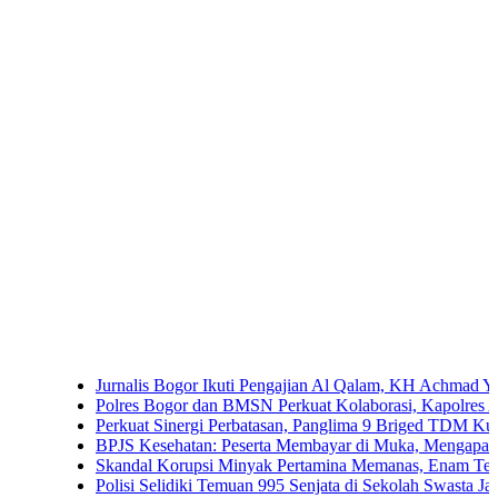
Jurnalis Bogor Ikuti Pengajian Al Qalam, KH Achmad Yaudin Sogi
Polres Bogor dan BMSN Perkuat Kolaborasi, Kapolres Ajak Media
Perkuat Sinergi Perbatasan, Panglima 9 Briged TDM Kunjungi P
BPJS Kesehatan: Peserta Membayar di Muka, Mengapa Masih Di
Skandal Korupsi Minyak Pertamina Memanas, Enam Tersangka Re
Polisi Selidiki Temuan 995 Senjata di Sekolah Swasta Jakarta Sela