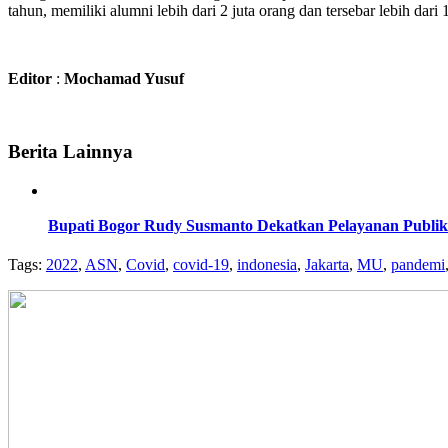
tahun, memiliki alumni lebih dari 2 juta orang dan tersebar lebih dari
Editor
:
Mochamad Yusuf
Berita Lainnya
Bupati Bogor Rudy Susmanto Dekatkan Pelayanan Publi
Tags:
2022
,
ASN
,
Covid
,
covid-19
,
indonesia
,
Jakarta
,
MU
,
pandemi