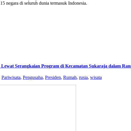
 115 negara di seluruh dunia termasuk Indonesia.
k Lewat Serangkaian Program di Kecamatan Sukaraja dalam Ra
,
Pariwisata
,
Pengusaha
,
Presiden
,
Rumah
,
rusia
,
wisata