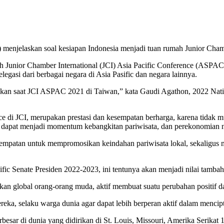
 menjelaskan soal kesiapan Indonesia menjadi tuan rumah Junior Cham
h Junior Chamber International (JCI) Asia Pacific Conference (ASPAC) 
legasi dari berbagai negara di Asia Pasific dan negara lainnya.
an saat JCI ASPAC 2021 di Taiwan,” kata Gaudi Agathon, 2022 Nationa
e di JCI, merupakan prestasi dan kesempatan berharga, karena tidak 
n dapat menjadi momentum kebangkitan pariwisata, dan perekonomian n
esempatan untuk mempromosikan keindahan pariwisata lokal, sekalig
ific Senate Presiden 2022-2023, ini tentunya akan menjadi nilai tamb
n global orang-orang muda, aktif membuat suatu perubahan positif dan 
ka, selaku warga dunia agar dapat lebih berperan aktif dalam mencipt
erbesar di dunia yang didirikan di St. Louis, Missouri, Amerika Serika