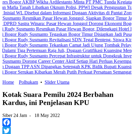
r AKBP Wikha Ardilestanto Minta PT PMC Tunda Kegiatan Demi Ceg
Tanah Libatkan Oknum Polisi, PPWI Desak Pengusutan Tuntas Kasus
WL Disebut dalam Informasi Dugaan Aktivitas di Pantai Zore, Bea Cu
 Resmikan Pasar Hewan Jonggol, Siapkan Bogor Timur Jadi Pusat 
astra Winara: Pasar Hewan Jonggol Dorong Ekonomi Bogor Timur
usmanto Resmikan Pasar Hewan Bogor, Dilengkapi Hotel Hewan dan 
Rudy Susmanto Tegaskan Bogor Timur Disiapkan Jadi Pusat Pertumb
Rudy Susmanto Revitalisasi SDN Tegal Benteng, Siswa Kini Belajar
Rudy Susmanto Tekankan Camat Jadi Ujung Tombak Pelayanan Masya
ga Pertemuan Raja Juli, Dugaan Gratifikasi Kuansing Menguat
Rudy Susmanto Percepat Infrastruktur untuk Dongkrak Investasi
 Dorong Career Center Aktif Setiap Hari Perluas Kesempatan Kerja
 TPP ASN Dipangkas Setengah KPK Bidik Bupati Kuansing
Serukan Kibarkan Merah Putih Perkuat Persatuan Semangat Kemerde
Home
Polhukam
•
Slider Utama
Kotak Suara Pemilu 2024 Berbahan
Kardus, ini Penjelasan KPU
Siber 24 Jam
-
18 May 2022
Facebook