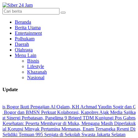
Beranda
Berita Utama
Entertainment
Polhukam
Daerah
Olahraga
Menu Lain
Bisnis
Lifestyle
Khazanah
Nasional
Update
 Ikuti Pengajian Al Qalam, KH Achmad Yaudin Sogir dan Gus Sholeh B
dan BMSN Perkuat Kolaborasi, Kapolres Ajak Media Sajikan Informas
gi Perbatasan, Panglima 9 Briged TDM Kunjungi Pos Gabma Temajuk 
n: Peserta Membayar di Muka, Mengapa Masih Diperlakukan Berbed
si Minyak Pertamina Memanas, Enam Tersangka Resmi Diseret ke Me
i Temuan 995 Senjata di Sekolah Swasta Jakarta Selatan