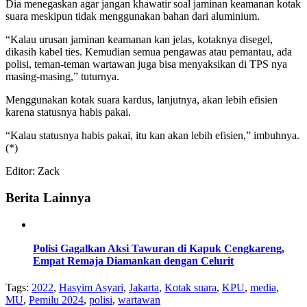
Dia menegaskan agar jangan khawatir soal jaminan keamanan kotak
suara meskipun tidak menggunakan bahan dari aluminium.
“Kalau urusan jaminan keamanan kan jelas, kotaknya disegel,
dikasih kabel ties. Kemudian semua pengawas atau pemantau, ada
polisi, teman-teman wartawan juga bisa menyaksikan di TPS nya
masing-masing,” tuturnya.
Menggunakan kotak suara kardus, lanjutnya, akan lebih efisien
karena statusnya habis pakai.
“Kalau statusnya habis pakai, itu kan akan lebih efisien,” imbuhnya.
(*)
Editor: Zack
Berita Lainnya
Polisi Gagalkan Aksi Tawuran di Kapuk Cengkareng,
Empat Remaja Diamankan dengan Celurit
Tags:
2022
,
Hasyim Asyari
,
Jakarta
,
Kotak suara
,
KPU
,
media
,
MU
,
Pemilu 2024
,
polisi
,
wartawan