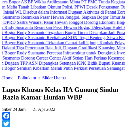
or AKBP Wikha Ardilestanto Minta PT PMC Tunda Kegiatan Demi Ceg
Tanah Libatkan Oknum Polisi, PPWI Desak Pengusutan Tuntas Kasus
WL Disebut dalam Informasi Dugaan Aktivitas di Pantai Zore, Bea Cu
 Resmikan Pasar Hewan Jonggol, Siapkan Bogor Timur Jadi Pusat 
astra Winara: Pasar Hewan Jonggol Dorong Ekonomi Bogor Timur
usmanto Resmikan Pasar Hewan Bogor, Dilengkapi Hotel Hewan dan 
Rudy Susmanto Tegaskan Bogor Timur Disiapkan Jadi Pusat Pertumb
Rudy Susmanto Revitalisasi SDN Tegal Benteng, Siswa Kini Belajar
 Rudy Susmanto Tekankan Camat Jadi Ujung Tombak Pelayanan Masy
ga Pertemuan Raja Juli, Dugaan Gratifikasi Kuansing Menguat
Rudy Susmanto Percepat Infrastruktur untuk Dongkrak Investasi
 Dorong Career Center Aktif Setiap Hari Perluas Kesempatan Kerja
 TPP ASN Dipangkas Setengah KPK Bidik Bupati Kuansing
Serukan Kibarkan Merah Putih Perkuat Persatuan Semangat Kemerde
Home
Polhukam
•
Slider Utama
Lapas Khusus Kelas IIA Gunung Sindur
Razia Kamar Hunian WBP
Siber 24 Jam
-
21 Apr 2022
Facebook