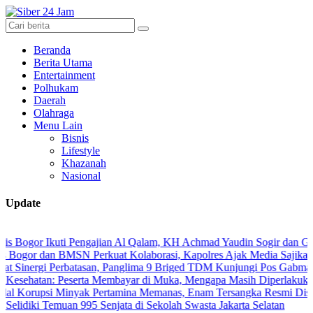
Beranda
Berita Utama
Entertainment
Polhukam
Daerah
Olahraga
Menu Lain
Bisnis
Lifestyle
Khazanah
Nasional
Update
r Ikuti Pengajian Al Qalam, KH Achmad Yaudin Sogir dan Gus Sholeh B
dan BMSN Perkuat Kolaborasi, Kapolres Ajak Media Sajikan Informas
gi Perbatasan, Panglima 9 Briged TDM Kunjungi Pos Gabma Temajuk 
an: Peserta Membayar di Muka, Mengapa Masih Diperlakukan Berbed
si Minyak Pertamina Memanas, Enam Tersangka Resmi Diseret ke Me
i Temuan 995 Senjata di Sekolah Swasta Jakarta Selatan