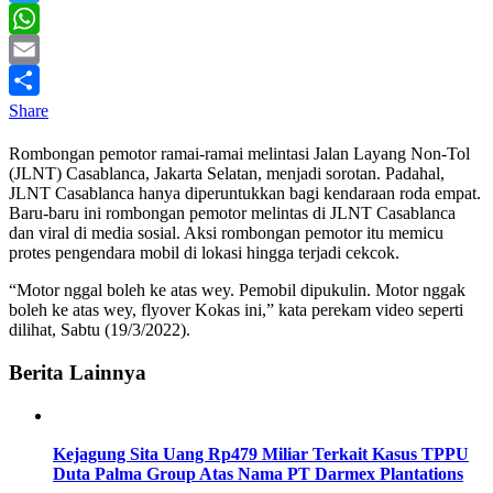
Twitter
WhatsApp
Email
Share
Rombongan pemotor ramai-ramai melintasi Jalan Layang Non-Tol
(JLNT) Casablanca, Jakarta Selatan, menjadi sorotan. Padahal,
JLNT Casablanca hanya diperuntukkan bagi kendaraan roda empat.
Baru-baru ini rombongan pemotor melintas di JLNT Casablanca
dan viral di media sosial. Aksi rombongan pemotor itu memicu
protes pengendara mobil di lokasi hingga terjadi cekcok.
“Motor nggal boleh ke atas wey. Pemobil dipukulin. Motor nggak
boleh ke atas wey, flyover Kokas ini,” kata perekam video seperti
dilihat, Sabtu (19/3/2022).
Berita Lainnya
Kejagung Sita Uang Rp479 Miliar Terkait Kasus TPPU
Duta Palma Group Atas Nama PT Darmex Plantations