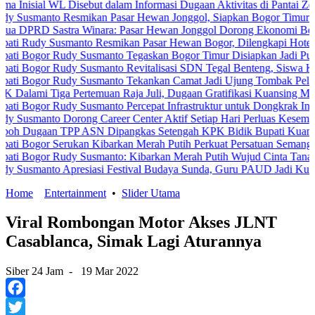
l WL Disebut dalam Informasi Dugaan Aktivitas di Pantai Zore, Bea 
to Resmikan Pasar Hewan Jonggol, Siapkan Bogor Timur Jadi Pusa
 Sastra Winara: Pasar Hewan Jonggol Dorong Ekonomi Bogor Timur
 Susmanto Resmikan Pasar Hewan Bogor, Dilengkapi Hotel Hewan da
r Rudy Susmanto Tegaskan Bogor Timur Disiapkan Jadi Pusat Pertu
r Rudy Susmanto Revitalisasi SDN Tegal Benteng, Siswa Kini Belaj
or Rudy Susmanto Tekankan Camat Jadi Ujung Tombak Pelayanan Mas
Tiga Pertemuan Raja Juli, Dugaan Gratifikasi Kuansing Menguat
r Rudy Susmanto Percepat Infrastruktur untuk Dongkrak Investasi
to Dorong Career Center Aktif Setiap Hari Perluas Kesempatan Kerj
an TPP ASN Dipangkas Setengah KPK Bidik Bupati Kuansing
r Serukan Kibarkan Merah Putih Perkuat Persatuan Semangat Kemer
r Rudy Susmanto: Kibarkan Merah Putih Wujud Cinta Tanah Air
to Apresiasi Festival Budaya Sunda, Guru PAUD Jadi Kunci Pendidi
Home
Entertainment
•
Slider Utama
Viral Rombongan Motor Akses JLNT
Casablanca, Simak Lagi Aturannya
Siber 24 Jam
-
19 Mar 2022
Facebook