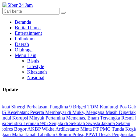
Beranda
Berita Utama
Entertainment
Polhukam
Daerah
Olahraga
Menu Lain
Bisnis
Lifestyle
Khazanah
Nasional
Update
ergi Perbatasan, Panglima 9 Briged TDM Kunjungi Pos Gabma Temaju
tan: Peserta Membayar di Muka, Mengapa Masih Diperlakukan Berb
upsi Minyak Pertamina Memanas, Enam Tersangka Resmi Diseret ke 
iki Temuan 995 Senjata di Sekolah Swasta Jakarta Selatan
ogor AKBP Wikha Ardilestanto Minta PT PMC Tunda Kegiatan Demi C
a Tanah Libatkan Oknum Polisi, PPWI Desak Pengusutan Tuntas Kas