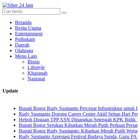
Beranda
Berita Utama
Entertainment
Polhukam
Daerah
Olahraga
Menu Lain
Bisnis
Lifestyle
Khazanah
Nasional
Update
Bupati Bogor Rudy Susmanto Percepat Infrastruktur untuk Dongkrak I
Rudy Susmanto Dorong Career Center Aktif Setiap Hari Perluas Kese
Heboh Dugaan TPP ASN Dipangkas Setengah KPK Bidik Bupati Kua
Bupati Bogor Serukan Kibarkan Merah Putih Perkuat Persatuan Sem
Bupati Bogor Rudy Susmanto: Kibarkan Merah Putih Wujud Cinta Tan
Rudy Susmanto Apresiasi Festival Budaya Sunda, Guru PAUD Jadi Ku