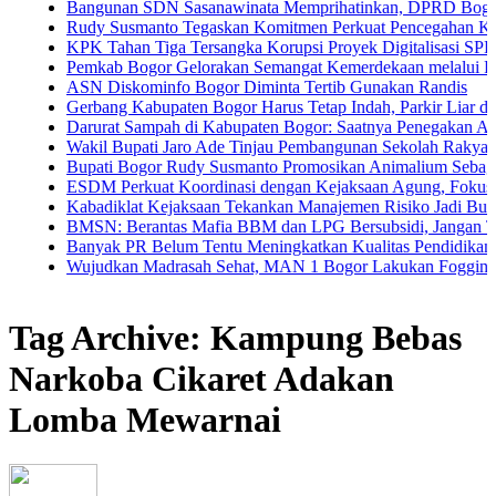
Bangunan SDN Sasanawinata Memprihatinkan, DPRD Bogor Tuntut P
Rudy Susmanto Tegaskan Komitmen Perkuat Pencegahan Korupsi di 
KPK Tahan Tiga Tersangka Korupsi Proyek Digitalisasi SPBU Pertam
Pemkab Bogor Gelorakan Semangat Kemerdekaan melalui Pembagian 
ASN Diskominfo Bogor Diminta Tertib Gunakan Randis
Gerbang Kabupaten Bogor Harus Tetap Indah, Parkir Liar dan PKL Na
Darurat Sampah di Kabupaten Bogor: Saatnya Penegakan Aturan dan
Wakil Bupati Jaro Ade Tinjau Pembangunan Sekolah Rakyat di Jasing
Bupati Bogor Rudy Susmanto Promosikan Animalium Sebagai Destina
ESDM Perkuat Koordinasi dengan Kejaksaan Agung, Fokus Pendampi
Kabadiklat Kejaksaan Tekankan Manajemen Risiko Jadi Budaya Kerja
BMSN: Berantas Mafia BBM dan LPG Bersubsidi, Jangan Tebang Pil
Banyak PR Belum Tentu Meningkatkan Kualitas Pendidikan
Wujudkan Madrasah Sehat, MAN 1 Bogor Lakukan Fogging Menyelu
Tag Archive: Kampung Bebas
Narkoba Cikaret Adakan
Lomba Mewarnai