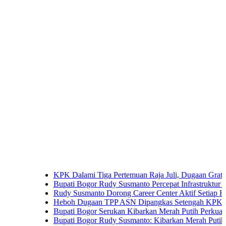
KPK Dalami Tiga Pertemuan Raja Juli, Dugaan Gratifikasi K
Bupati Bogor Rudy Susmanto Percepat Infrastruktur untuk Don
Rudy Susmanto Dorong Career Center Aktif Setiap Hari Perlu
Heboh Dugaan TPP ASN Dipangkas Setengah KPK Bidik Bup
Bupati Bogor Serukan Kibarkan Merah Putih Perkuat Persat
Bupati Bogor Rudy Susmanto: Kibarkan Merah Putih Wujud C