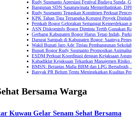
Rudy Susmanto Apresiasi Festival Budaya Sunda, Guru PAUD 
Bangunan SDN Sasanawinata Memprihatinkan, DPRD Bogor T
Rudy Susmanto Tegaskan Komitmen Perkuat Pencegahan Koru
KPK Tahan Tiga Tersangka Korupsi Proyek Digitalisasi SPBU
Pemkab Bogor Gelorakan Semangat Kemerdekaan melalui Pem
ASN Diskominfo Bogor Diminta Tertib Gunakan Randis
Gerbang Kabupaten Bogor Harus Tetap Indah, Parkir Liar dan
Darurat Sampah di Kabupaten Bogor: Saatnya Penegakan Atu
Wakil Bupati Jaro Ade Tinjau Pembangunan Sekolah Rakyat di
Bupati Bogor Rudy Susmanto Promosikan Animalium Sebagai 
ESDM Perkuat Koordinasi dengan Kejaksaan Agung, Fokus P
Kabadiklat Kejaksaan Tekankan Manajemen Risiko Jadi Buda
BMSN: Berantas Mafia BBM dan LPG Bersubsidi, Jangan Teb
Banyak PR Belum Tentu Meningkatkan Kualitas Pendidikan
Sehat Bersama Warga
Atar Kuwau Gelar Senam Sehat Bersama