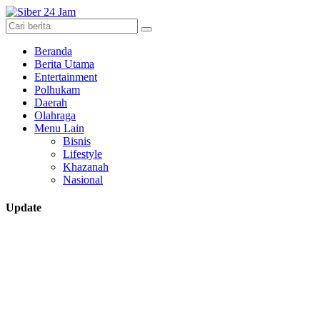
Beranda
Berita Utama
Entertainment
Polhukam
Daerah
Olahraga
Menu Lain
Bisnis
Lifestyle
Khazanah
Nasional
Update