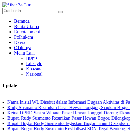
Beranda
Berita Utama
Entertainment
Polhukam
Daerah
Olahraga
Menu Lain
Bisnis
Lifestyle
Khazanah
Nasional
Update
nisial WL Disebut dalam Informasi Dugaan Aktivitas di Pantai Zore,
Susmanto Resmikan Pasar Hewan Jonggol, Siapkan Bogor Timur Jadi
 DPRD Sastra Winara: Pasar Hewan Jonggol Dorong Ekonomi Bogor 
 Rudy Susmanto Resmikan Pasar Hewan Bogor, Dilengkapi Hotel Hew
i Bogor Rudy Susmanto Tegaskan Bogor Timur Disiapkan Jadi Pusat
 Bogor Rudy Susmanto Revitalisasi SDN Tegal Benteng, Siswa Kini