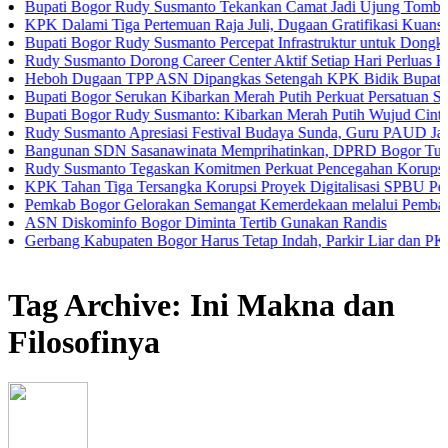
i Bogor Rudy Susmanto Tekankan Camat Jadi Ujung Tombak Pelayan
lami Tiga Pertemuan Raja Juli, Dugaan Gratifikasi Kuansing Mengu
 Bogor Rudy Susmanto Percepat Infrastruktur untuk Dongkrak Investa
usmanto Dorong Career Center Aktif Setiap Hari Perluas Kesempatan
 Dugaan TPP ASN Dipangkas Setengah KPK Bidik Bupati Kuansing
i Bogor Serukan Kibarkan Merah Putih Perkuat Persatuan Semangat 
 Bogor Rudy Susmanto: Kibarkan Merah Putih Wujud Cinta Tanah Ai
usmanto Apresiasi Festival Budaya Sunda, Guru PAUD Jadi Kunci Pe
nan SDN Sasanawinata Memprihatinkan, DPRD Bogor Tuntut Penanga
Susmanto Tegaskan Komitmen Perkuat Pencegahan Korupsi di Kabup
han Tiga Tersangka Korupsi Proyek Digitalisasi SPBU Pertamina
b Bogor Gelorakan Semangat Kemerdekaan melalui Pembagian Bende
iskominfo Bogor Diminta Tertib Gunakan Randis
g Kabupaten Bogor Harus Tetap Indah, Parkir Liar dan PKL Nakal Wa
Tag Archive: Ini Makna dan
Filosofinya