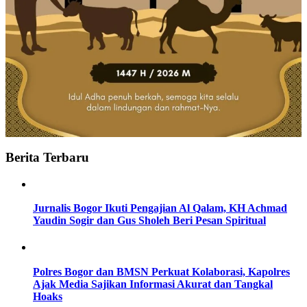
Berita Terbaru
Jurnalis Bogor Ikuti Pengajian Al Qalam, KH Achmad
Yaudin Sogir dan Gus Sholeh Beri Pesan Spiritual
Polres Bogor dan BMSN Perkuat Kolaborasi, Kapolres
Ajak Media Sajikan Informasi Akurat dan Tangkal
Hoaks