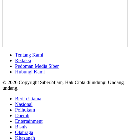
Tentang Kami
Redaksi
Pedoman Media Siber
Hubungi Kami
© 2026 Copyright Siber24jam, Hak Cipta dilindungi Undang-
undang.
Berita Utama
Nasional
Polhukam
Daerah
Entertainment
Bisnis
Olahraga
Khazanah