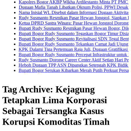
Kapolres Bogor AKBP Wikha Ardilestanto Minta PT PMC Tunda Kegia
Dugaan Mafia Tanah Libatkan Oknum Polisi, PPWI Desak Pengusutan
Nama Inisial WL Disebut dalam Informasi Dugaan Aktivitas di Pantai
Rudy Susmanto Resmikan Pasar Hewan Jonggol, Siapkan Bogor Timur
Ketua DPRD Sastra Winara: Pasar Hewan Jonggol Dorong Ekonomi B
Bupati Rudy Susmanto Resmikan Pasar Hewan Bogor, Dilengkapi Hote
Bupati Bogor Rudy Susmanto Tegaskan Bogor Timur Disiapkan Jadi 
Bupati Bogor Rudy Susmanto Revitalisasi SDN Tegal Benteng, Siswa
Bupati Bogor Rudy Susmanto Tekankan Camat Jadi Ujung Tombak Pe
KPK Dalami Tiga Pertemuan Raja Juli, Dugaan Gratifikasi Kuansing 
Bupati Bogor Rudy Susmanto Percepat Infrastruktur untuk Dongkrak In
Rudy Susmanto Dorong Career Center Aktif Setiap Hari Perluas Kesem
Heboh Dugaan TPP ASN Dipangkas Setengah KPK Bidik Bupati Kua
Bupati Bogor Serukan Kibarkan Merah Putih Perkuat Persatuan Sem
Tag Archive: Kejagung
Tetapkan Lima Korporasi
Sebagai Tersangka Kasus
Korupsi Komoditas Timah