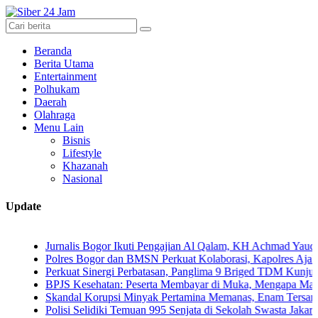
Beranda
Berita Utama
Entertainment
Polhukam
Daerah
Olahraga
Menu Lain
Bisnis
Lifestyle
Khazanah
Nasional
Update
Jurnalis Bogor Ikuti Pengajian Al Qalam, KH Achmad Yaudin Sogir dan
Polres Bogor dan BMSN Perkuat Kolaborasi, Kapolres Ajak Media Saj
Perkuat Sinergi Perbatasan, Panglima 9 Briged TDM Kunjungi Pos G
BPJS Kesehatan: Peserta Membayar di Muka, Mengapa Masih Diperla
Skandal Korupsi Minyak Pertamina Memanas, Enam Tersangka Resmi D
Polisi Selidiki Temuan 995 Senjata di Sekolah Swasta Jakarta Selatan