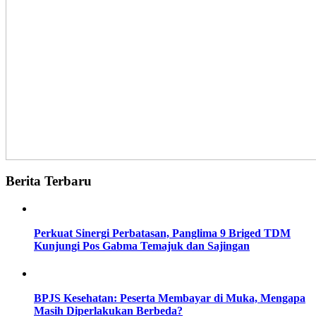
Berita Terbaru
Perkuat Sinergi Perbatasan, Panglima 9 Briged TDM
Kunjungi Pos Gabma Temajuk dan Sajingan
BPJS Kesehatan: Peserta Membayar di Muka, Mengapa
Masih Diperlakukan Berbeda?