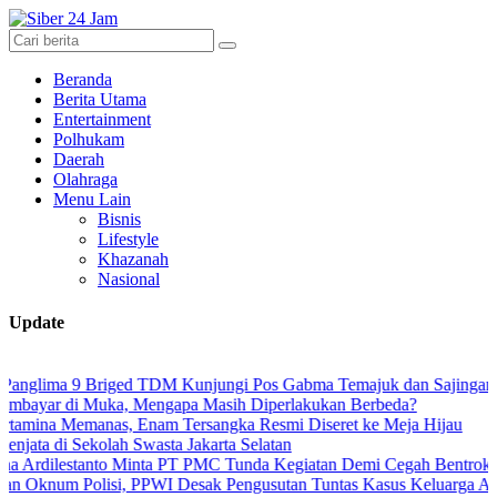
Beranda
Berita Utama
Entertainment
Polhukam
Daerah
Olahraga
Menu Lain
Bisnis
Lifestyle
Khazanah
Nasional
Update
ma 9 Briged TDM Kunjungi Pos Gabma Temajuk dan Sajingan
di Muka, Mengapa Masih Diperlakukan Berbeda?
emanas, Enam Tersangka Resmi Diseret ke Meja Hijau
 Sekolah Swasta Jakarta Selatan
tanto Minta PT PMC Tunda Kegiatan Demi Cegah Bentrokan di Taman
Polisi, PPWI Desak Pengusutan Tuntas Kasus Keluarga Ambar Witja