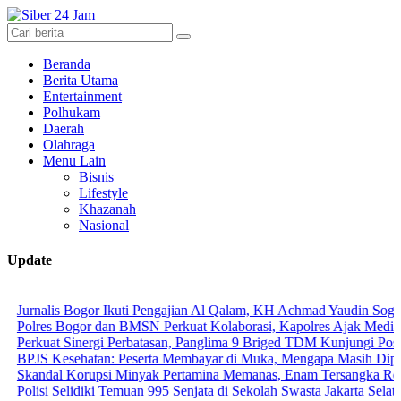
Beranda
Berita Utama
Entertainment
Polhukam
Daerah
Olahraga
Menu Lain
Bisnis
Lifestyle
Khazanah
Nasional
Update
s Bogor Ikuti Pengajian Al Qalam, KH Achmad Yaudin Sogir dan Gus S
 Bogor dan BMSN Perkuat Kolaborasi, Kapolres Ajak Media Sajikan I
t Sinergi Perbatasan, Panglima 9 Briged TDM Kunjungi Pos Gabma T
esehatan: Peserta Membayar di Muka, Mengapa Masih Diperlakukan 
l Korupsi Minyak Pertamina Memanas, Enam Tersangka Resmi Diseret
Selidiki Temuan 995 Senjata di Sekolah Swasta Jakarta Selatan