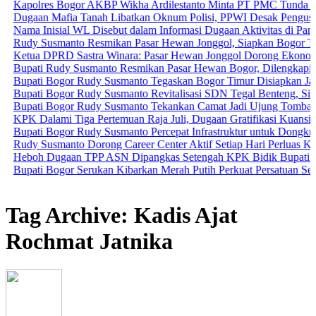
es Bogor AKBP Wikha Ardilestanto Minta PT PMC Tunda Kegiatan D
 Mafia Tanah Libatkan Oknum Polisi, PPWI Desak Pengusutan Tunta
nisial WL Disebut dalam Informasi Dugaan Aktivitas di Pantai Zore,
usmanto Resmikan Pasar Hewan Jonggol, Siapkan Bogor Timur Jadi 
DPRD Sastra Winara: Pasar Hewan Jonggol Dorong Ekonomi Bogor T
 Rudy Susmanto Resmikan Pasar Hewan Bogor, Dilengkapi Hotel Hewa
 Bogor Rudy Susmanto Tegaskan Bogor Timur Disiapkan Jadi Pusat 
 Bogor Rudy Susmanto Revitalisasi SDN Tegal Benteng, Siswa Kini 
 Bogor Rudy Susmanto Tekankan Camat Jadi Ujung Tombak Pelayana
lami Tiga Pertemuan Raja Juli, Dugaan Gratifikasi Kuansing Mengua
 Bogor Rudy Susmanto Percepat Infrastruktur untuk Dongkrak Investas
usmanto Dorong Career Center Aktif Setiap Hari Perluas Kesempatan 
Dugaan TPP ASN Dipangkas Setengah KPK Bidik Bupati Kuansing
 Bogor Serukan Kibarkan Merah Putih Perkuat Persatuan Semangat 
Tag Archive: Kadis Ajat
Rochmat Jatnika