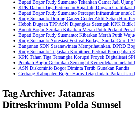
Bupati Bogor Rudy Susmanto Tekankan Camat Jadi Ujung Tombak Pe
KPK Dalami Tiga Pertemuan Raja Juli, Dugaan Gratifikasi Kuansing 
Bupati Bogor Rudy Susmanto Percepat Infrastruktur untuk Dongkrak I
Rudy Susmanto Dorong Career Center Aktif Setiap Hari Perluas Kese
Heboh Dugaan TPP ASN Dipangkas Setengah KPK Bidik Bupati Kua
Bupati Bogor Serukan Kibarkan Merah Putih Perkuat Persatuan Sem
Bupati Bogor Rudy Susmanto: Kibarkan Merah Putih Wujud Cinta Tan
Rudy Susmanto Apresiasi Festival Budaya Sunda, Guru PAUD Jadi Ku
Bangunan SDN Sasanawinata Memprihatinkan, DPRD Bogor Tuntut P
Rudy Susmanto Tegaskan Komitmen Perkuat Pencegahan Korupsi di 
KPK Tahan Tiga Tersangka Korupsi Proyek Digitalisasi SPBU Pertam
Pemkab Bogor Gelorakan Semangat Kemerdekaan melalui Pembagian 
ASN Diskominfo Bogor Diminta Tertib Gunakan Randis
Gerbang Kabupaten Bogor Harus Tetap Indah, Parkir Liar dan PKL Na
Tag Archive: Jatanras
Ditreskrimum Polda Sumsel