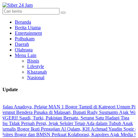
Beranda
Berita Utama
Entertainment
Polhukam
Daerah
Olahraga
Menu Lain
Bisnis
Lifestyle
Khazanah
Nasional
Update
oya, Pelajar MAN 1 Bogor Tampil di Kategori Umum Piala Bank Jaka
dera Pusaka di Malasari, Bupati Rudy Susmanto Ajak Warga Perkuat P
i, Turki, Pakistan Bersatu, Serang Satu Hadapi Tiga
ernah Pergi, Jejak Seluler Tetap Ada dalam Tubuh Anak
gor Ikuti Pengajian Al Qalam, KH Achmad Yaudin Sogir dan Gus Shole
or dan BMSN Perkuat Kolaborasi, Kapolres Ajak Media Sajikan Infor