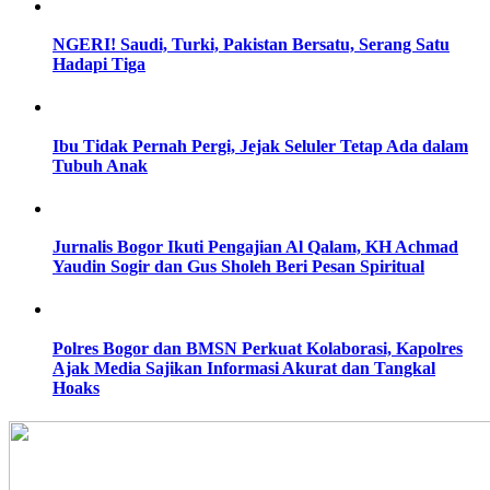
NGERI! Saudi, Turki, Pakistan Bersatu, Serang Satu
Hadapi Tiga
Ibu Tidak Pernah Pergi, Jejak Seluler Tetap Ada dalam
Tubuh Anak
Jurnalis Bogor Ikuti Pengajian Al Qalam, KH Achmad
Yaudin Sogir dan Gus Sholeh Beri Pesan Spiritual
Polres Bogor dan BMSN Perkuat Kolaborasi, Kapolres
Ajak Media Sajikan Informasi Akurat dan Tangkal
Hoaks