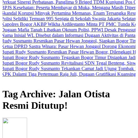
nergi Perbatasan, Panglima 9 Briged TDM Kunjungi Pos Gabma Temaj
atan: Peserta Membayar di Muka, Mengapa Masih Diperlakukan Ber
rupsi Minyak Pertamina Memanas, Enam Tersangka Resmi Diseret ke 
diki Temuan 995 Senjata di Sekolah Swasta Jakarta Selatan
ogor AKBP Wikha Ardilestanto Minta PT PMC Tunda Kegiatan Demi 
ia Tanah Libatkan Oknum Polisi, PPWI Desak Pengusutan Tuntas Ka
al WL Disebut dalam Informasi Dugaan Aktivitas di Pantai Zore, Bea
nto Resmikan Pasar Hewan Jonggol, Siapkan Bogor Timur Jadi Pusa
 Sastra Winara: Pasar Hewan Jonggol Dorong Ekonomi Bogor Timu
y Susmanto Resmikan Pasar Hewan Bogor, Dilengkapi Hotel Hewan da
or Rudy Susmanto Tegaskan Bogor Timur Disiapkan Jadi Pusat Pert
or Rudy Susmanto Revitalisasi SDN Tegal Benteng, Siswa Kini Bela
or Rudy Susmanto Tekankan Camat Jadi Ujung Tombak Pelayanan Ma
 Tiga Pertemuan Raja Juli, Dugaan Gratifikasi Kuansing Menguat
Tag Archive: Jalan Otista
Resmi Ditutup!