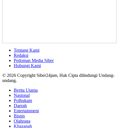
Tentang Kami
Redaksi
Pedoman Media Siber
Hubungi Kami
© 2026 Copyright Siber24jam, Hak Cipta dilindungi Undang-
undang.
Berita Utama
Nasional
Polhukam
Daerah
Entertainment
Bisnis
Olahraga
Khazanah