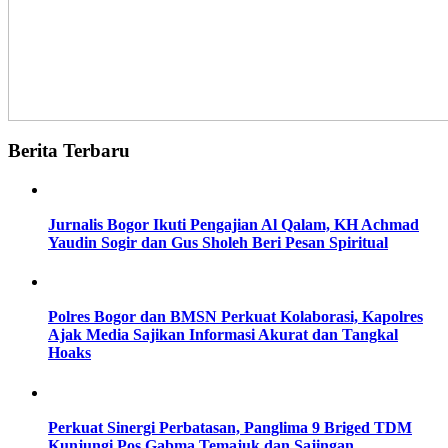
Berita Terbaru
Jurnalis Bogor Ikuti Pengajian Al Qalam, KH Achmad
Yaudin Sogir dan Gus Sholeh Beri Pesan Spiritual
Polres Bogor dan BMSN Perkuat Kolaborasi, Kapolres
Ajak Media Sajikan Informasi Akurat dan Tangkal
Hoaks
Perkuat Sinergi Perbatasan, Panglima 9 Briged TDM
Kunjungi Pos Gabma Temajuk dan Sajingan