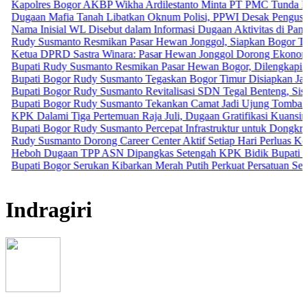
es Bogor AKBP Wikha Ardilestanto Minta PT PMC Tunda Kegiatan D
 Mafia Tanah Libatkan Oknum Polisi, PPWI Desak Pengusutan Tunta
nisial WL Disebut dalam Informasi Dugaan Aktivitas di Pantai Zore,
usmanto Resmikan Pasar Hewan Jonggol, Siapkan Bogor Timur Jadi
DPRD Sastra Winara: Pasar Hewan Jonggol Dorong Ekonomi Bogor 
 Rudy Susmanto Resmikan Pasar Hewan Bogor, Dilengkapi Hotel Hew
 Bogor Rudy Susmanto Tegaskan Bogor Timur Disiapkan Jadi Pusat 
 Bogor Rudy Susmanto Revitalisasi SDN Tegal Benteng, Siswa Kini 
 Bogor Rudy Susmanto Tekankan Camat Jadi Ujung Tombak Pelayana
lami Tiga Pertemuan Raja Juli, Dugaan Gratifikasi Kuansing Mengua
 Bogor Rudy Susmanto Percepat Infrastruktur untuk Dongkrak Investas
usmanto Dorong Career Center Aktif Setiap Hari Perluas Kesempatan
 Dugaan TPP ASN Dipangkas Setengah KPK Bidik Bupati Kuansing
 Bogor Serukan Kibarkan Merah Putih Perkuat Persatuan Semangat 
Indragiri