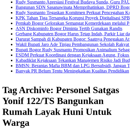
udy Susmanto Apresiasi Festival Budaya Sunda, Guru PAUD Jadi Kun
angunan SDN Sasanawinata Memprihatinkan, DPRD Bogor Tuntut Pen
udy Susmanto Tegaskan Komitmen Perkuat Pencegahan Korupsi di K
PK Tahan Tiga Tersangka Korupsi Proyek Digitalisasi SPBU Pertamin
emkab Bogor Gelorakan Semangat Kemerdekaan melalui Pembagian B
SN Diskominfo Bogor Diminta Tertib Gunakan Randis
erbang Kabupaten Bogor Harus Tetap Indah, Parkir Liar dan PKL Naka
arurat Sampah di Kabupaten Bogor: Saatnya Penegakan Aturan dan G
akil Bupati Jaro Ade Tinjau Pembangunan Sekolah Rakyat di Jasinga
upati Bogor Rudy Susmanto Promosikan Animalium Sebagai Destinasi
SDM Perkuat Koordinasi dengan Kejaksaan Agung, Fokus Pendampin
abadiklat Kejaksaan Tekankan Manajemen Risiko Jadi Budaya Kerja
MSN: Berantas Mafia BBM dan LPG Bersubsidi, Jangan Tebang Pilih
anyak PR Belum Tentu Meningkatkan Kualitas Pendidikan
Tag Archive: Personel Satgas
Yonif 122/TS Bangunkan
Rumah Layak Huni Untuk
Warga