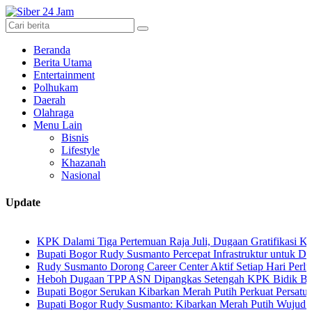
Beranda
Berita Utama
Entertainment
Polhukam
Daerah
Olahraga
Menu Lain
Bisnis
Lifestyle
Khazanah
Nasional
Update
PK Dalami Tiga Pertemuan Raja Juli, Dugaan Gratifikasi Kuansing M
upati Bogor Rudy Susmanto Percepat Infrastruktur untuk Dongkrak Inv
udy Susmanto Dorong Career Center Aktif Setiap Hari Perluas Kesemp
eboh Dugaan TPP ASN Dipangkas Setengah KPK Bidik Bupati Kuan
upati Bogor Serukan Kibarkan Merah Putih Perkuat Persatuan Seman
upati Bogor Rudy Susmanto: Kibarkan Merah Putih Wujud Cinta Tana