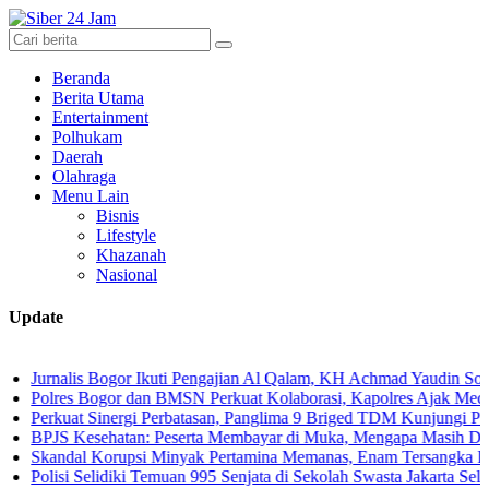
Beranda
Berita Utama
Entertainment
Polhukam
Daerah
Olahraga
Menu Lain
Bisnis
Lifestyle
Khazanah
Nasional
Update
is Bogor Ikuti Pengajian Al Qalam, KH Achmad Yaudin Sogir dan Gus 
s Bogor dan BMSN Perkuat Kolaborasi, Kapolres Ajak Media Sajikan 
at Sinergi Perbatasan, Panglima 9 Briged TDM Kunjungi Pos Gabma T
Kesehatan: Peserta Membayar di Muka, Mengapa Masih Diperlakukan
al Korupsi Minyak Pertamina Memanas, Enam Tersangka Resmi Disere
 Selidiki Temuan 995 Senjata di Sekolah Swasta Jakarta Selatan