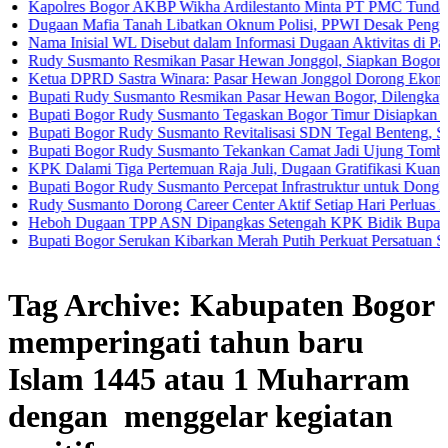
res Bogor AKBP Wikha Ardilestanto Minta PT PMC Tunda Kegiatan D
n Mafia Tanah Libatkan Oknum Polisi, PPWI Desak Pengusutan Tunt
nisial WL Disebut dalam Informasi Dugaan Aktivitas di Pantai Zore,
Susmanto Resmikan Pasar Hewan Jonggol, Siapkan Bogor Timur Jadi
 DPRD Sastra Winara: Pasar Hewan Jonggol Dorong Ekonomi Bogor 
i Rudy Susmanto Resmikan Pasar Hewan Bogor, Dilengkapi Hotel Hew
i Bogor Rudy Susmanto Tegaskan Bogor Timur Disiapkan Jadi Pusat
i Bogor Rudy Susmanto Revitalisasi SDN Tegal Benteng, Siswa Kini
i Bogor Rudy Susmanto Tekankan Camat Jadi Ujung Tombak Pelayan
alami Tiga Pertemuan Raja Juli, Dugaan Gratifikasi Kuansing Mengu
 Bogor Rudy Susmanto Percepat Infrastruktur untuk Dongkrak Investa
usmanto Dorong Career Center Aktif Setiap Hari Perluas Kesempatan
 Dugaan TPP ASN Dipangkas Setengah KPK Bidik Bupati Kuansing
i Bogor Serukan Kibarkan Merah Putih Perkuat Persatuan Semangat 
Tag Archive: Kabupaten Bogor
memperingati tahun baru
Islam 1445 atau 1 Muharram
dengan menggelar kegiatan