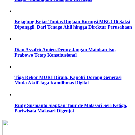
Kejagung Kejar Tuntas Dugaan Korupsi MBG! 16 Saksi
Dipanggil, Dari Tenaga Ahli hingga Direktur Perusahaan
Dian Assafri: Amien-Denny Jangan Mainkan Isu,
Prabowo Tetap Konstitusional
Tiga Rekor MURI Diraih, Kapolri Dorong Generasi
Muda Aktif Jaga Kamtibmas Digital
Rudy Susmanto Siapkan Tour de Malasari Seri Ketiga,
Pariwisata Malasari Digenjot