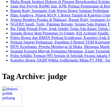
ia Busuk Institusi Hukum di Pinrang Bersekongkol Kriminalisasi And
p Ijon Proyek Rp980 Juta, KPK Perluas Pengusutan di Bengkulu
pati Rudy Susmanto Ajak Warga Bogor Satukan Perbedaan
u Anadoya, Pelajar MAN 1 Bogor Tampil di Kategori Umum Piala Ba
put Bendera Pusaka di Malasari, Bupati Rudy Susmanto Ajak Warga P
RI! Saudi, Turki, Pakistan Bersatu, Serang Satu Hadapi Tiga
 Tidak Pernah Pergi, Jejak Seluler Tetap Ada dalam Tubuh Anak
nalis Bogor Ikuti Pengajian Al Qalam, KH Achmad Yaudin Sogir dan G
res Bogor dan BMSN Perkuat Kolaborasi, Kapolres Ajak Media Sajika
kuat Sinergi Perbatasan, Panglima 9 Briged TDM Kunjungi Pos Gabm
JS Kesehatan: Peserta Membayar di Muka, Mengapa Masih Diperlaku
ndal Korupsi Minyak Pertamina Memanas, Enam Tersangka Resmi Dis
isi Selidiki Temuan 995 Senjata di Sekolah Swasta Jakarta Selatan
polres Bogor AKBP Wikha Ardilestanto Minta PT PMC Tunda Kegiata
Tag Archive: judge