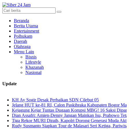
Beranda
Berita Utama
Entertainment
Polhukam
Daerah
Olahraga
Menu Lain
Bisnis
Lifestyle
Khazanah
Nasional
Update
 Ay Sogir Desak Perbaikan SDN Cilebut 05
lang HUT ke-81 RI, Calon Paskibraka Kabupaten Bogor Matangkan Ke
agung Kejar Tuntas Dugaan Korupsi MBG! 16 Saksi Dipanggil, Dari T
n Assafri: Amien-Denny Jangan Mainkan Isu, Prabowo Tetap Konstitu
a Rekor MURI Diraih, Kapolri Dorong Generasi Muda Aktif Jaga Kam
y Susmanto Siapkan Tour de Malasari Seri Ketiga, Pariwisata Malasar