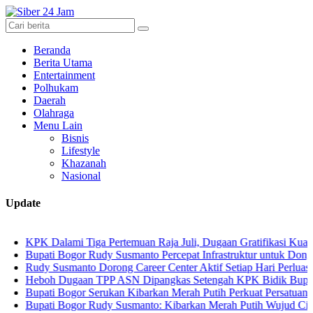
Beranda
Berita Utama
Entertainment
Polhukam
Daerah
Olahraga
Menu Lain
Bisnis
Lifestyle
Khazanah
Nasional
Update
K Dalami Tiga Pertemuan Raja Juli, Dugaan Gratifikasi Kuansing Me
pati Bogor Rudy Susmanto Percepat Infrastruktur untuk Dongkrak Inve
dy Susmanto Dorong Career Center Aktif Setiap Hari Perluas Kesemp
boh Dugaan TPP ASN Dipangkas Setengah KPK Bidik Bupati Kuans
pati Bogor Serukan Kibarkan Merah Putih Perkuat Persatuan Seman
pati Bogor Rudy Susmanto: Kibarkan Merah Putih Wujud Cinta Tanah