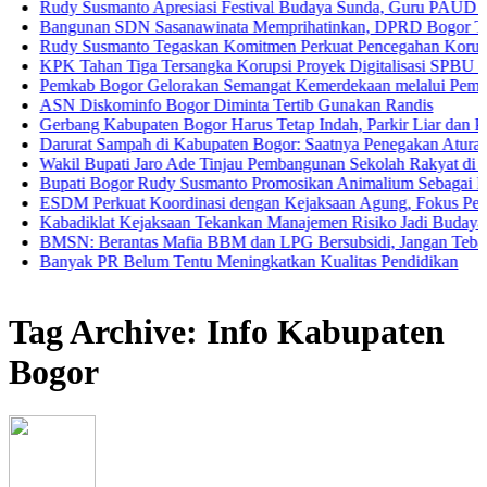
dy Susmanto Apresiasi Festival Budaya Sunda, Guru PAUD Jadi Kunc
ngunan SDN Sasanawinata Memprihatinkan, DPRD Bogor Tuntut Pen
dy Susmanto Tegaskan Komitmen Perkuat Pencegahan Korupsi di Ka
K Tahan Tiga Tersangka Korupsi Proyek Digitalisasi SPBU Pertamin
mkab Bogor Gelorakan Semangat Kemerdekaan melalui Pembagian Be
N Diskominfo Bogor Diminta Tertib Gunakan Randis
rbang Kabupaten Bogor Harus Tetap Indah, Parkir Liar dan PKL Naka
rurat Sampah di Kabupaten Bogor: Saatnya Penegakan Aturan dan G
kil Bupati Jaro Ade Tinjau Pembangunan Sekolah Rakyat di Jasinga
pati Bogor Rudy Susmanto Promosikan Animalium Sebagai Destinasi
DM Perkuat Koordinasi dengan Kejaksaan Agung, Fokus Pendamping
badiklat Kejaksaan Tekankan Manajemen Risiko Jadi Budaya Kerja
SN: Berantas Mafia BBM dan LPG Bersubsidi, Jangan Tebang Pilih
nyak PR Belum Tentu Meningkatkan Kualitas Pendidikan
Tag Archive: Info Kabupaten
Bogor