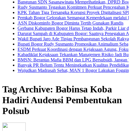
Bangunan SDN Sasanawinata Memprihatinkan, DPRD Bogor Tuntut P
Rudy Susmanto Tegaskan Komitmen Perkuat Pencegahan Korupsi di 
KPK Tahan Tiga Tersangka Korupsi Proyek Digitalisasi SPBU Pertam
Pemkab Bogor Gelorakan Semangat Kemerdekaan melalui Pembagian 
ASN Diskominfo Bogor Diminta Tertib Gunakan Randis
Gerbang Kabupaten Bogor Harus Tetap Indah, Parkir Liar dan PKL Na
Darurat Sampah di Kabupaten Bogor: Saatnya Penegakan Aturan dan
Wakil Bupati Jaro Ade Tinjau Pembangunan Sekolah Rakyat di Jasing
Bupati Bogor Rudy Susmanto Promosikan Animalium Sebagai Destina
ESDM Perkuat Koordinasi dengan Kejaksaan Agung, Fokus Pendampi
Kabadiklat Kejaksaan Tekankan Manajemen Risiko Jadi Budaya Kerja
BMSN: Berantas Mafia BBM dan LPG Bersubsidi, Jangan Tebang Pil
Banyak PR Belum Tentu Meningkatkan Kualitas Pendidikan
Wujudkan Madrasah Sehat, MAN 1 Bogor Lakukan Fogging Menyelu
Tag Archive: Babinsa Koba
Hadiri Audensi Pembentukan
Polsub