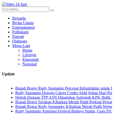
Beranda
Berita Utama
Entertainment
Polhukam
Daerah
Olahraga
Menu Lain
Bisnis
Lifestyle
Khazanah
Nasional
Update
Bupati Bogor Rudy Susmanto Percepat Infrastruktur untuk Dongkrak I
Rudy Susmanto Dorong Career Center Aktif Setiap Hari Perluas Kese
Heboh Dugaan TPP ASN Dipangkas Setengah KPK Bidik Bupati Kua
Bupati Bogor Serukan Kibarkan Merah Putih Perkuat Persatuan Sem
Bupati Bogor Rudy Susmanto: Kibarkan Merah Putih Wujud Cinta Tan
Rudy Susmanto Apresiasi Festival Budaya Sunda, Guru PAUD Jadi Ku