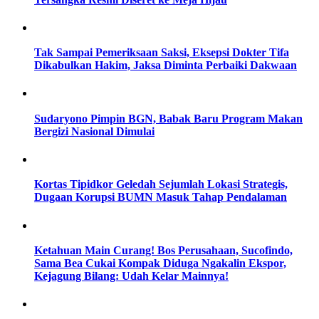
Tak Sampai Pemeriksaan Saksi, Eksepsi Dokter Tifa
Dikabulkan Hakim, Jaksa Diminta Perbaiki Dakwaan
Sudaryono Pimpin BGN, Babak Baru Program Makan
Bergizi Nasional Dimulai
Kortas Tipidkor Geledah Sejumlah Lokasi Strategis,
Dugaan Korupsi BUMN Masuk Tahap Pendalaman
Ketahuan Main Curang! Bos Perusahaan, Sucofindo,
Sama Bea Cukai Kompak Diduga Ngakalin Ekspor,
Kejagung Bilang: Udah Kelar Mainnya!