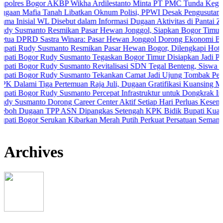
ogor AKBP Wikha Ardilestanto Minta PT PMC Tunda Kegiatan Demi 
ia Tanah Libatkan Oknum Polisi, PPWI Desak Pengusutan Tuntas Ka
l WL Disebut dalam Informasi Dugaan Aktivitas di Pantai Zore, Bea 
nto Resmikan Pasar Hewan Jonggol, Siapkan Bogor Timur Jadi Pusa
 Sastra Winara: Pasar Hewan Jonggol Dorong Ekonomi Bogor Timu
y Susmanto Resmikan Pasar Hewan Bogor, Dilengkapi Hotel Hewan da
or Rudy Susmanto Tegaskan Bogor Timur Disiapkan Jadi Pusat Pert
or Rudy Susmanto Revitalisasi SDN Tegal Benteng, Siswa Kini Bela
or Rudy Susmanto Tekankan Camat Jadi Ujung Tombak Pelayanan Ma
 Tiga Pertemuan Raja Juli, Dugaan Gratifikasi Kuansing Menguat
r Rudy Susmanto Percepat Infrastruktur untuk Dongkrak Investasi
nto Dorong Career Center Aktif Setiap Hari Perluas Kesempatan Kerj
an TPP ASN Dipangkas Setengah KPK Bidik Bupati Kuansing
or Serukan Kibarkan Merah Putih Perkuat Persatuan Semangat Keme
Archives