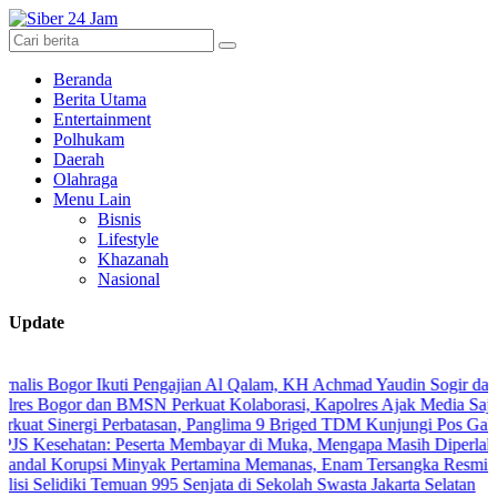
Beranda
Berita Utama
Entertainment
Polhukam
Daerah
Olahraga
Menu Lain
Bisnis
Lifestyle
Khazanah
Nasional
Update
gor Ikuti Pengajian Al Qalam, KH Achmad Yaudin Sogir dan Gus Shole
or dan BMSN Perkuat Kolaborasi, Kapolres Ajak Media Sajikan Infor
nergi Perbatasan, Panglima 9 Briged TDM Kunjungi Pos Gabma Temaj
atan: Peserta Membayar di Muka, Mengapa Masih Diperlakukan Berb
rupsi Minyak Pertamina Memanas, Enam Tersangka Resmi Diseret ke 
diki Temuan 995 Senjata di Sekolah Swasta Jakarta Selatan